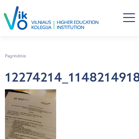
Pagrindinis
12274214_114821491